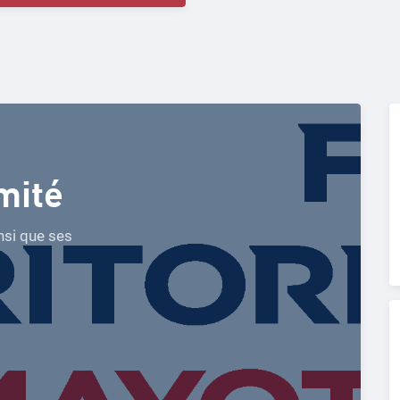
mité
nsi que ses