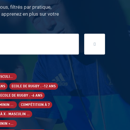
us, filtrés par pratique,
 apprenez en plus sur votre
COMPÉTITION À XV : MASCULIN -19 ANS
ANS
ECOLE DE RUGBY : -12 ANS
ECOLE DE RUGBY : -6 ANS
COMPÉTITION À XV : FÉMININ -18 ANS
COMPÉTITION À 7
COMPÉTITION À X : MASCULIN -19 ANS
COMPÉTITION À X : FÉMININ +18 ANS