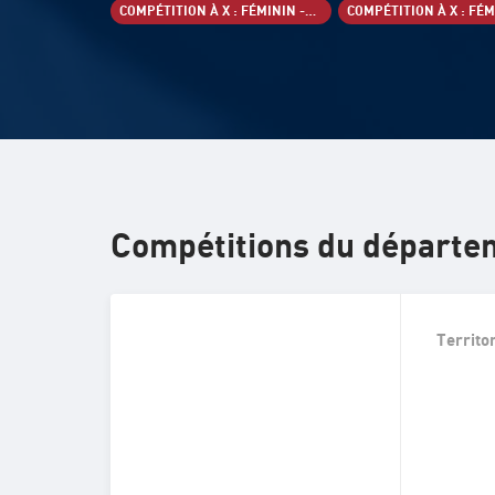
COMPÉTITION À X : FÉMININ -18 ANS
Compétitions du départe
Territo