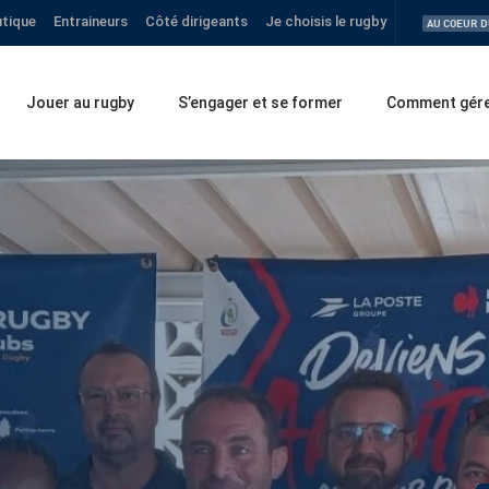
tique
Entraineurs
Côté dirigeants
Je choisis le rugby
AU COEUR D
Jouer au rugby
S’engager et se former
Comment gérer