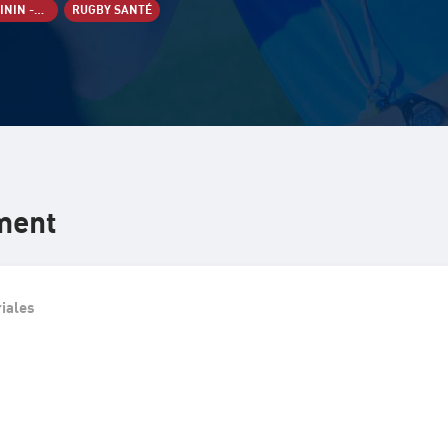
COMPÉTITION À X : FÉMININ -15 ANS
RUGBY SANTÉ
ment
riales