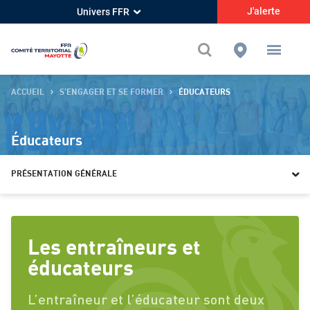
Présentation générale - Comité de Rugby de Mayotte
J'alerte
Univers FFR
ACCUEIL
S’ENGAGER ET SE FORMER
ÉDUCATEURS
Éducateurs
PRÉSENTATION GÉNÉRALE
Présentation générale
Les entraîneurs et
Spécificités des éducateurs du comité
éducateurs
Devenir éducateur
L’entraîneur et l’éducateur sont deux