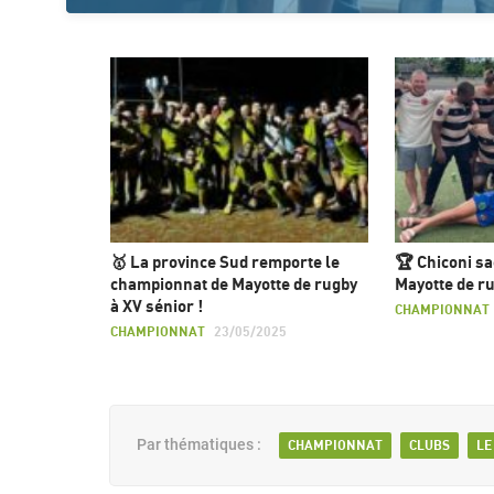
🥇 La province Sud remporte le
🏆 Chiconi s
championnat de Mayotte de rugby
Mayotte de ru
à XV sénior !
CHAMPIONNAT
CHAMPIONNAT
23/05/2025
Par thématiques :
CHAMPIONNAT
CLUBS
LE