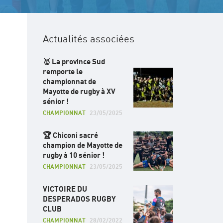
Actualités associées
🥇 La province Sud
remporte le
championnat de
Mayotte de rugby à XV
sénior !
CHAMPIONNAT
23/05/2025
🏆 Chiconi sacré
champion de Mayotte de
rugby à 10 sénior !
CHAMPIONNAT
23/05/2025
VICTOIRE DU
DESPERADOS RUGBY
CLUB
CHAMPIONNAT
28/02/2022