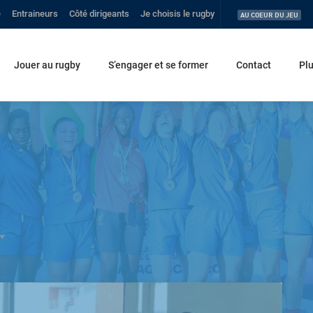
e
Entraineurs
Côté dirigeants
Je choisis le rugby
C
AU COEUR DU JEU
Jouer au rugby
S’engager et se former
Contact
Pl