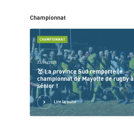
Championnat
CHAMPIONNAT
23/05/2025
🥇 La province Sud remporte le
championnat de Mayotte de rugby à
sénior !
Lire la suite