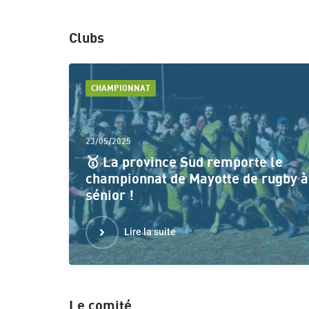
Clubs
CHAMPIONNAT
23/05/2025
🥇 La province Sud remporte le
championnat de Mayotte de rugby à
sénior !
Lire la suite
Le comité